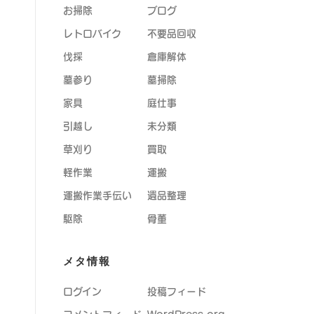
お掃除
ブログ
レトロバイク
不要品回収
伐採
倉庫解体
墓参り
墓掃除
家具
庭仕事
引越し
未分類
草刈り
買取
軽作業
運搬
運搬作業手伝い
遺品整理
駆除
骨董
メタ情報
ログイン
投稿フィード