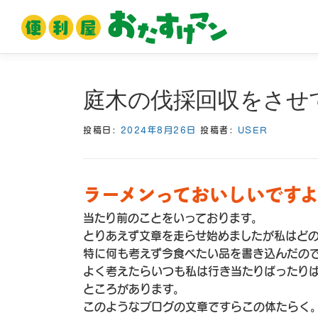
コ
ン
テ
ン
ツ
庭木の伐採回収をさせ
へ
ス
投稿日:
2024年8月26日
投稿者:
USER
キ
ッ
プ
ラーメンっておいしいです
当たり前のことをいっております。
とりあえず文章を走らせ始めましたが私はど
特に何も考えず今食べたい品を書き込んだの
よく考えたらいつも私は行き当たりばったり
ところがあります。
このようなブログの文章ですらこの体たらく