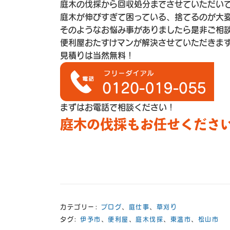
庭木の伐採から回収処分までさせていただい
庭木が伸びすぎて困っている、捨てるのが大
そのようなお悩み事がありましたら是非ご相
便利屋おたすけマンが解決させていただきま
見積りは当然無料！
まずはお電話で相談ください！
庭木の伐採もお任せくださ
カテゴリー:
ブログ
、
庭仕事
、
草刈り
タグ:
伊予市
、
便利屋
、
庭木伐採
、
東温市
、
松山市