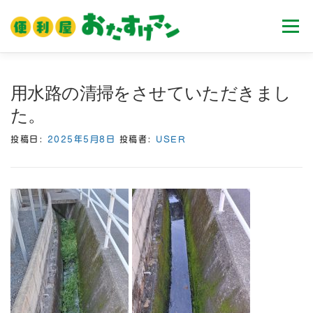
コ
ン
メニュ
テ
ン
ツ
ホーム
業務内容
料金
ご利用流れ
用水路の清掃をさせていただきまし
へ
た。
ス
キ
Ｑ＆Ａ
お客様の声
ブログ
会社案内
投稿日:
2025年5月8日
投稿者:
USER
ッ
プ