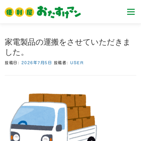
コ
ン
メニュ
テ
ン
ツ
ホーム
業務内容
料金
ご利用流れ
家電製品の運搬をさせていただきま
へ
した。
ス
キ
Ｑ＆Ａ
お客様の声
ブログ
会社案内
投稿日:
2026年7月5日
投稿者:
USER
ッ
プ