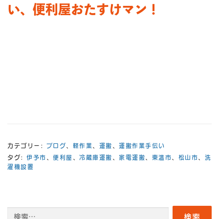
い、便利屋おたすけマン！
カテゴリー:
ブログ
、
軽作業
、
運搬
、
運搬作業手伝い
タグ:
伊予市
、
便利屋
、
冷蔵庫運搬
、
家電運搬
、
東温市
、
松山市
、
洗
濯機設置
検