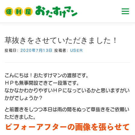
コ
ン
メニュ
テ
ン
ツ
ホーム
業務内容
料金
ご利用流れ
草抜きをさせていただきました！
へ
ス
投稿日:
2020年7月13日
投稿者:
USER
キ
Ｑ＆Ａ
お客様の声
ブログ
会社案内
ッ
プ
こんにちは！おたすけマンの渡部です。
ＨＰも無事開設できて一段落です。
なかなかわかりやすいＨＰになっているかと思いますがい
かがでしょうか？
と前置きをしつつ本日は雨の間をぬって草抜きをご依頼い
ただきました。
ビフォーアフターの画像を張らせて